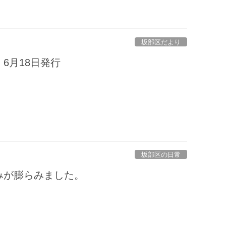
坂部区だより
6月18日発行
坂部区の日常
みが膨らみました。