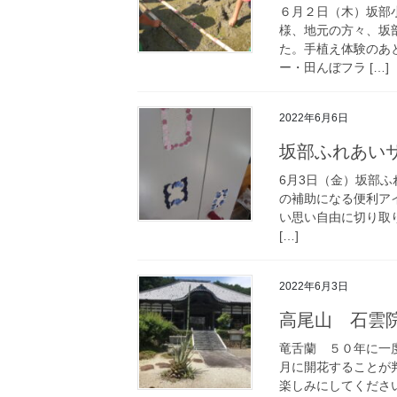
６月２日（木）坂部
様、地元の方々、坂
た。手植え体験のあ
ー・田んぼフラ […]
2022年6月6日
坂部ふれあい
6月3日（金）坂部
の補助になる便利アイ
い思い自由に切り取
[…]
2022年6月3日
高尾山 石雲院 
竜舌蘭 ５０年に一
月に開花することが
楽しみにしてくださ