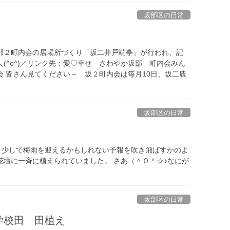
坂部区の日常
亭
部２町内会の居場所づくり「坂二井戸端亭」が行われ、記
(^o^)／リンク先：愛♡幸せ さわやか坂部 町内会みん
会 皆さん見てください～ 坂２町内会は毎月10日、坂二農
坂部区の日常
もう少しで梅雨を迎えるかもしれない予報を吹き飛ばすかのよ
花壇に一斉に植えられていました。 さあ（＾Ｏ＾☆♪なにが
坂部区の日常
学校田 田植え