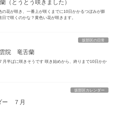
舌蘭（とうとう咲きました）
色の花が咲き、一番上が咲くまでに10日かかるつぼみが膨
数日で咲くのかな？黄色い花が咲きます。
坂部区の日常
雲院 竜舌蘭
７月半ばに咲きそうです 咲き始めから、終りまで10日かか
坂部区カレンダー
ダー ７月