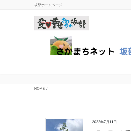
コ
ナ
坂部ホームページ
ン
ビ
テ
ゲ
ン
ー
ツ
シ
に
ョ
移
ン
動
に
移
動
HOME
2022年7月11日