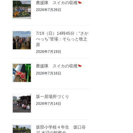
農援隊 スイカの収穫
2026年7月26日
7/19（日）14時45分：“さか
べっち”登場：そらっと牧之
原
2026年7月19日
農援隊 スイカの収穫
2026年7月16日
坂一居場所づくり
2026年7月14日
坂部小学校４年生 坂口谷
川 水辺の観察会