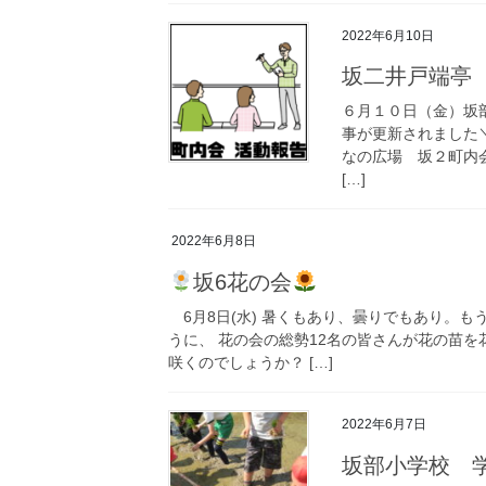
2022年6月10日
坂二井戸端
６月１０日（金）坂
事が更新されました＼
なの広場 坂２町内
[…]
2022年6月8日
坂6花の会
6月8日(水) 暑くもあり、曇りでもあり。
うに、 花の会の総勢12名の皆さんが花の苗を
咲くのでしょうか？ […]
2022年6月7日
坂部小学校 