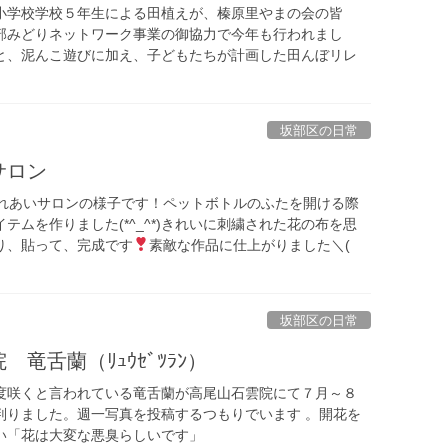
小学校学校５年生による田植えが、榛原里やまの会の皆
部みどりネットワーク事業の御協力で今年も行われまし
と、泥んこ遊びに加え、子どもたちが計画した田んぼリレ
坂部区の日常
サロン
ふれあいサロンの様子です！ペットボトルのふたを開ける際
テムを作りました(*^_^*)きれいに刺繍された花の布を思
り、貼って、完成です
素敵な作品に仕上がりました＼(
坂部区の日常
竜舌蘭（ﾘｭｳｾﾞﾂﾗﾝ）
度咲くと言われている竜舌蘭が高尾山石雲院にて７月～８
判りました。週一写真を投稿するつもりでいます 。開花を
い「花は大変な悪臭らしいです」