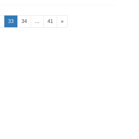
ペ
ペ
ペ
2
33
34
…
41
»
ー
ー
ー
ジ
ジ
ジ