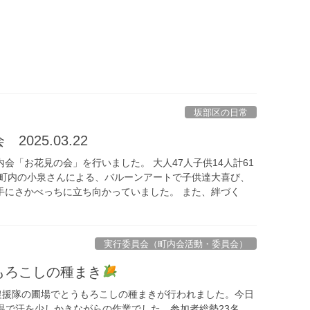
坂部区の日常
025.03.22
会「お花見の会」を行いました。 大人47人子供14人計61
１町内の小泉さんによる、バルーンアートで子供達大喜び、
手にさかべっちに立ち向かっていました。 また、絆づく
実行委員会（町内会活動・委員会）
もろこしの種まき
後農援隊の圃場でとうもろこしの種まきが行われました。今日
気温で汗を少しかきながらの作業でした。参加者総勢23名、