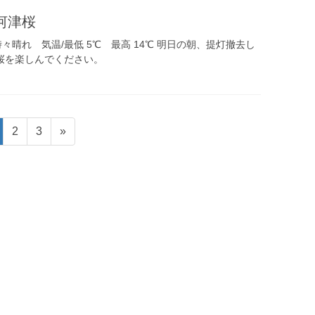
5河津桜
時々晴れ 気温/最低 5℃ 最高 14℃ 明日の朝、提灯撤去し
桜を楽しんでください。
ペ
ペ
2
3
»
ー
ー
ジ
ジ