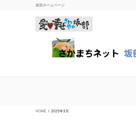
コ
ナ
坂部ホームページ
ン
ビ
テ
ゲ
ン
ー
ツ
シ
に
ョ
移
ン
動
に
移
動
HOME
2025年3月