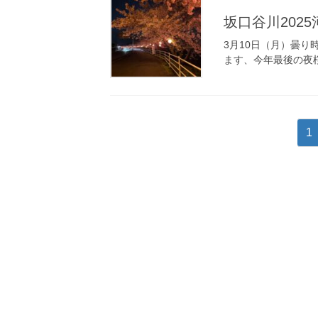
坂口谷川202
3月10日（月）曇り
ます、今年最後の夜
投
ペ
1
稿
ー
ジ
ナ
ビ
ゲ
ー
シ
ョ
ン