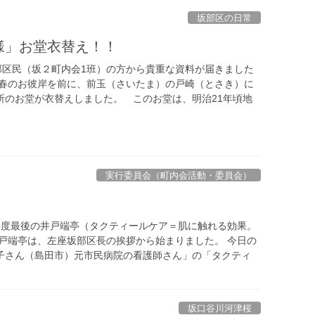
坂部区の日常
様」お堂衣替え！！
部区民（坂２町内会1班）の方から貴重な資料が届きました
春のお彼岸を前に、前玉（さいたま）の戸崎（とさき）に
所のお堂が衣替えしました。 このお堂は、明治21年頃地
実行委員会（町内会活動・委員会）
年度最後の井戸端亭（タクティールケア＝肌に触れる効果。
井戸端亭は、左座坂部区長の挨拶から始まりました。 今日の
子さん（島田市）元市民病院の看護師さん」の「タクティ
坂口谷川河津桜