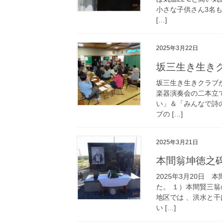
小さな子供さん3名
[…]
2025年3月22日
坂三生き生きク
坂三生き生きクラブが
楽器演奏会の二本立
い」＆「みんなで詩
プの […]
2025年3月21日
本間翁坤徳之
2025年3月20日
た。 １）本間賢三
地区では 、洪水と
い […]