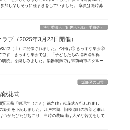
も参加し楽しそうに種まきをしていました。 隊員は随時募
実行委員会（町内会活動・委員会）
ラブ（2025年3月22日開催）
3/22（土）に開催されました。今回は① きっずな集会②
てです。きっずな集会では、「子どもたちの進級進学祝
の朗読」を楽しみました。楽器演奏では御前崎市のグルー
坂部区の日常
碑献花式
 本間賢三翁「観理坤（こん）徳之碑」献花式が行われまし
翁の紹介を下記しました。江戸末期、旧榛原町の坂部と細江
干ばつがたびたび起こり、当時の農民達は大変な苦労をして