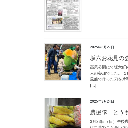
2025年3月27日
坂六お花見の会 2
高尾公園にて坂六町内
人の参加でした。 
風船で作った刀を片
[…]
2025年3月24日
農援隊 とう
3月23日（日）午
は気温22℃と高い