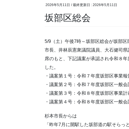
2026年5月11日
/ 最終更新日 :
2026年5月11日
坂部区総会
5/9（土）午後7時～坂部区総会が坂部
市長、井林辰憲衆議院議員、大石健司県
席のもと、下記議案が承認され令和８年
した。
・議案第１号：令和７年度坂部区事業報
・議案第２号：令和７年度坂部区一般会
・議案第３号：令和８年度坂部区事業計
・議案第４号：令和８年度坂部区一般会
杉本市長からは
「昨年7月に開駅した坂部道の駅そらっと