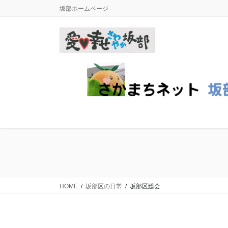
コ
ナ
坂部ホームページ
ン
ビ
テ
ゲ
ン
ー
ツ
シ
に
ョ
移
ン
動
に
移
動
HOME
坂部区の日常
坂部区総会