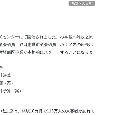
坂部区の日常
区民センターにて開催されました。杉本基久雄牧之原
議会議員、谷口恵世市議会議員、坂部区内の班長出
度坂部区事業が本格的にスタートすることになりま
告
計決算
画（案）
計予算（案）
牧之原は、開駅10カ月で113万人の来客者が訪れて