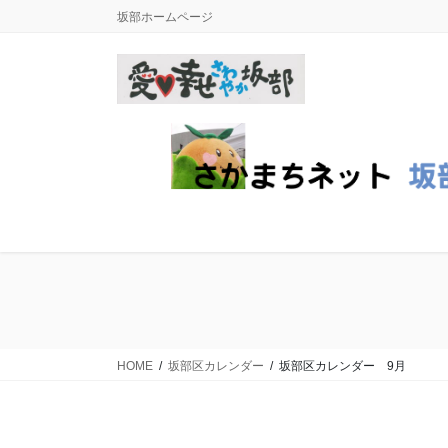
コ
ナ
坂部ホームページ
ン
ビ
テ
ゲ
ン
ー
ツ
シ
に
ョ
移
ン
動
に
移
動
HOME
坂部区カレンダー
坂部区カレンダー 9月