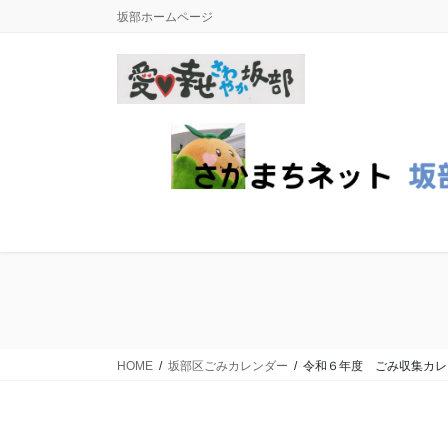
コ
ナ
坂部ホームページ
ン
ビ
テ
ゲ
ン
ー
ツ
シ
に
ョ
移
ン
動
に
移
動
HOME
坂部区ごみカレンダー
令和６年度 ごみ収集カレ