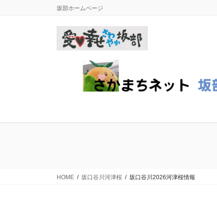
コ
ナ
坂部ホームページ
ン
ビ
テ
ゲ
ン
ー
ツ
シ
に
ョ
移
ン
動
に
移
動
HOME
坂口谷川河津桜
坂口谷川2026河津桜情報