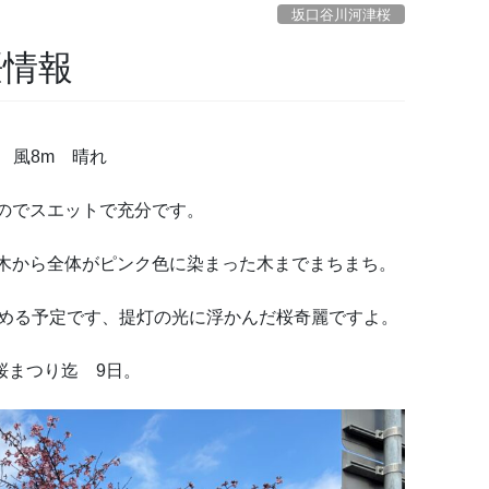
坂口谷川河津桜
桜情報
度 風8m 晴れ
のでスエットで充分です。
木から全体がピンク色に染まった木までまちまち。
始める予定です、提灯の光に浮かんだ桜奇麗ですよ。
桜まつり迄 9日。