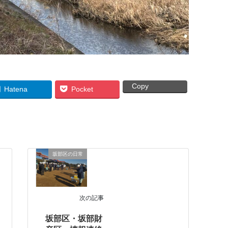
Copy
Hatena
Pocket
坂部区の日常
次の記事
坂部区・坂部財