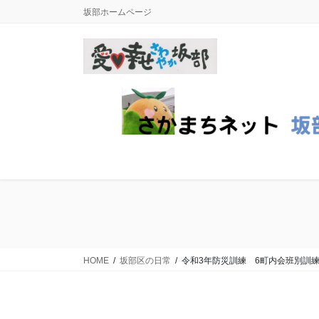
コ
ナ
坂部ホームページ
ン
ビ
テ
ゲ
ン
ー
ツ
シ
に
ョ
移
ン
動
に
移
動
HOME
坂部区の日常
令和3年防災訓練 6町内会班別訓