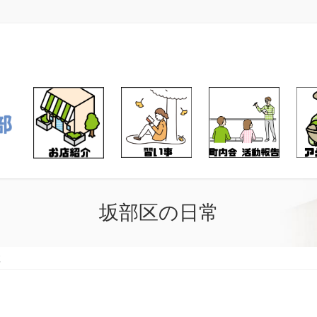
坂部区の日常
練