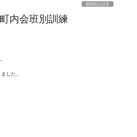
坂部区の日常
6町内会班別訓練
れ、
りました。