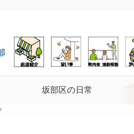
坂部区の日常
r