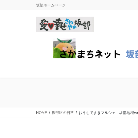
コ
ナ
坂部ホームページ
ン
ビ
テ
ゲ
ン
ー
ツ
シ
に
ョ
移
ン
動
に
移
動
HOME
坂部区の日常
おうちでまきマルシェ 坂部地域ve